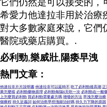
它們仍然是可以接受的，
希愛力他達拉非用於治療
對大多數家庭來說，它們
醫院或藥店購買。.
必利勁
,
樂威壯
,
陽痿早洩
熱門文章：
他達拉非片片說明書
他達拉非可以延時不
吃了必利勁後高潮
正
果怎麼樣
必利勁藥物原理
必利勁每隔6天吃一次
必利勁在一般
上怎麼買必利勁
買必利勁需要處方嗎
增發的方法
早洩怎麼治療
個療程
持久近義詞
如何治愈早些洩能治好嗎
持久力下降的原因
效必利勁正品官網
必利勁第一次吃沒效果
最有效的壯陽運動
早