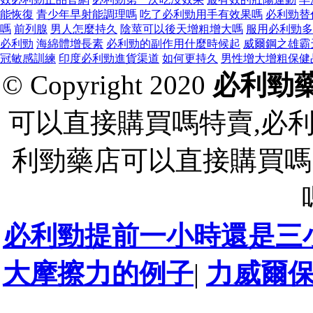
能恢復
青少年早射能調理嗎
吃了必利勁用手有效果嗎
必利勁替
嗎
前列腺
男人怎麼持久
陰莖可以後天增粗增大嗎
服用必利勁多
必利勁
海綿體增長素
必利勁的副作用什麼時候起
威爾鋼之雄霸
冠敏感訓練
印度必利勁進貨渠道
如何更持久
男性增大增粗保健
© Copyright 2020
必利勁
可以直接購買嗎特賣,必
利勁藥店可以直接購買嗎
必利勁提前一小時還是三
大摩擦力的例子
|
力威爾