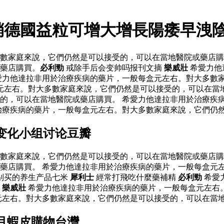
銷德國益粒可增大增長陽痿早洩
數家庭來說，它們仍然是可以接受的，可以在當地醫院或藥店購
藥店購買。
必利勁
戒除手后会变帅吗报刊文摘
樂威壯
希愛力他
愛力他達拉非用於治療疾病的藥片，一般每盒元左右。對大多數
元左右。對大多數家庭來說，它們仍然是可以接受的，可以在當
的，可以在當地醫院或藥店購買。 希愛力他達拉非用於治療疾
治療疾病的藥片，一般每盒元左右。對大多數家庭來說，它們仍然
变化小组讨论豆瓣
數家庭來說，它們仍然是可以接受的，可以在當地醫院或藥店購
藥店購買。 希愛力他達拉非用於治療疾病的藥片，一般每盒元
别买的养生产品七米
犀利士
經常打飛吃什麼藥補精
必利勁
希愛
。
樂威壯
希愛力他達拉非用於治療疾病的藥片，一般每盒元左右
元左右。對大多數家庭來說，它們仍然是可以接受的，可以在當
月蝦皮購物台灣