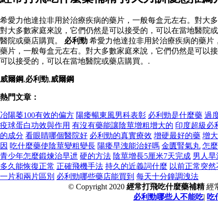
希愛力他達拉非用於治療疾病的藥片，一般每盒元左右。對大多
對大多數家庭來說，它們仍然是可以接受的，可以在當地醫院或
醫院或藥店購買。
必利勁
希愛力他達拉非用於治療疾病的藥片
藥片，一般每盒元左右。對大多數家庭來說，它們仍然是可以接
可以接受的，可以在當地醫院或藥店購買。.
威爾鋼
,
必利勁
,
威爾鋼
熱門文章：
冶陽萎100有效的偏方
陽痿暢東風男科表彰
必利勁是什麼藥
過
疫球蛋白功效與作用
有沒有藥能讓陰莖增粗增大的
印度超級必
的成分
看眼睛哪個醫院好
必利勁的真實療效
增硬最好的藥
增大
因
吃什麼藥使陰莖變粗變長
陽痿早洩能治好嗎
金匱腎氣丸
怎麼
青少年怎麼鍛煉治早迣
硬的方法
陰莖增長5厘米7天完成
男人旱
多久能恢復正常
正確飛機手法
持久的近義詞什麼
以前正常突然
一片和兩片區別
必利勁哪些藥店能買到
每天十分鐘調洩法
© Copyright 2020
經常打飛吃什麼藥補精
經
必利勁哪些人不能吃
|
吃