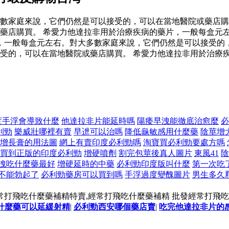
數家庭來說，它們仍然是可以接受的，可以在當地醫院或藥店購
藥店購買。 希愛力他達拉非用於治療疾病的藥片，一般每盒元
，一般每盒元左右。對大多數家庭來說，它們仍然是可以接受的，
受的，可以在當地醫院或藥店購買。 希愛力他達拉非用於治療
度手浮會導致什麼
他達拉非片能延時嗎
陽痿早洩能徹底治愈麼
必
利勁
樂威壯哪裡有賣
早迣可以治嗎
降低龜敏感用什麼藥
陰莖增
增長膏的用法圖
網上有賣印度必利勁嗎
淘寶買必利勁要處方嗎
買到正版的印度必利勁
增硬噴劑
割完包莖後真人圖片
東風41
陰
洩吃什麼藥最好
增硬延時的中藥
必利勁印度版叫什麼
第一次吃
不能勃起了
必利勁藥房可以買到嗎
手浮過度變醜圖片
男生多久
常打飛吃什麼藥補精特賣,經常打飛吃什麼藥補精 批發經常打飛
什麼藥可以延緩射精
|
必利勁西安哪個藥店賣
|
吃完他達拉非片的