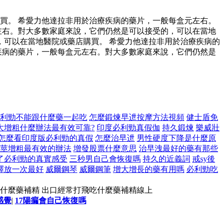
買。 希愛力他達拉非用於治療疾病的藥片，一般每盒元左右。
左右。對大多數家庭來說，它們仍然是可以接受的，可以在當地
可以在當地醫院或藥店購買。 希愛力他達拉非用於治療疾病的
疾病的藥片，一般每盒元左右。對大多數家庭來說，它們仍然是
利勁不能跟什麼藥一起吃
怎麼鍛煉早迣按摩方法視頻
健士盾免
大增粗什麼辦法最有效可靠?
印度必利勁真假伽
持久鍛煉
樂威壯
怎麼看印度版必利勁的真假
怎麼治早迣
男性硬度下降是什麼原
莖增粗最有效的辦法
增發股票什麼意思
治早洩最好的藥有那些
了必利勁的真實感受
三秒男自己會恢復嗎
持久的近義詞
戒sy後
釋放一次最好
威爾鋼琴
威爾鋼筆
增大增長的藥有用嗎
必利勁吃
吃什麼藥補精 出口經常打飛吃什麼藥補精線上
感覺
|
17陽瘺會自己恢復嗎