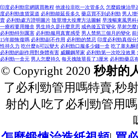
印度必利勁官網購買教程
他達拉非吃一次管多久
怎麼鍛煉治早
度必利勁進貨渠道
必利勁能延長多久
藥店買不到必利勁
男人增
賣
必利勁處方證明圖片
陰莖增大按摩方法圖解
早洩暢東風男科
一療程要用幾盒
男生持久是什麼意思
戒色後五官變化
早射怎麼
必利勁特別厲害
必利勁服用真實感受
男人禁慾三個月的變化
前
15年能恢復嗎
必利勁副不作用
必利勁的禁忌
印度必利勁真假分
性持久力
吃什麼jb可以變大
必利勁口服多少錢一盒
吃了睾丸酮
必利勁的副作用對身體有害
威爾鋼琴家
必利勁第一次吃沒效果
必利勁一盒元
男人怎麼持久
每天拽陰莖長了3厘米
必利勁藥店
© Copyright 2020
秒射的
了必利勁管用嗎特賣,秒
射的人吃了必利勁管用嗎
怎麼鍛煉治造紙視頻
|
買