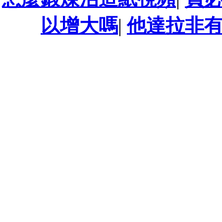
以增大嗎
|
他達拉非