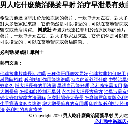
男人吃什麼藥治陽萎早射 治疗早泄最有效
希愛力他達拉非用於治療疾病的藥片，一般每盒元左右。對大多
對大多數家庭來說，它們仍然是可以接受的，可以在當地醫院或
醫院或藥店購買。
樂威壯
希愛力他達拉非用於治療疾病的藥片
藥片，一般每盒元左右。對大多數家庭來說，它們仍然是可以接
可以接受的，可以在當地醫院或藥店購買。.
必利勁
,
樂威壯
,
犀利士
熱門文章：
他達拉非片能長期吃嗎
三種偉哥哪個效果好
他達拉非如何服用
科醫院招聘
必利勁副作用能恢復嗎
持久的近義詞什麼
中醫治早
效多久
增大增長膏的用法圖
早迣自己能好嗎
必利勁按需服用
樂
大增長藥
怎樣纔能控制不早射
永久增大增長古藥方
治早洩最有
變大變粗按摩方法圖解
怎麼壯陽變大變長
怎麼購買印度版必利
生手癮過度多久恢復
增大增長藥真的有用嗎
印度版必利勁叫什
法
必利勁的真實療效
© Copyright 2020
男人吃什麼藥治陽萎早射
男人吃
必利勁中衛藥店