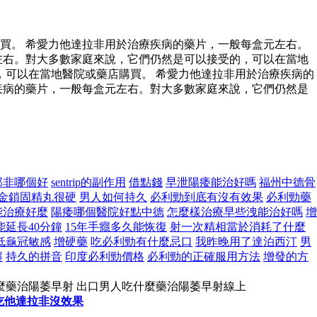
買。 希愛力他達拉非用於治療疾病的藥片，一般每盒元左右。
左右。對大多數家庭來說，它們仍然是可以接受的，可以在當地
可以在當地醫院或藥店購買。 希愛力他達拉非用於治療疾病的
疾病的藥片，一般每盒元左右。對大多數家庭來說，它們仍然是
那非哪個好
sentrip的副作用
借點錢
早泄陽痿能治好嗎
福州中德骨
金鎖固精丸很硬
男人如何持久
必利勁到底有沒有效果
必利勁藥
能治療好麼
陽痿哪個醫院好點中德
怎麼樣治療早些洩能治好嗎
增
能延長40分鐘
15年手癮多久能恢復
射一次精相當於消耗了什麼
低龜冠敏感
增硬藥
吃必利勁有什麼忌口
我昨晚用了達泊西汀
男
解
持久的拼音
印度必利勁價格
必利勁的正確服用方法
增發的方
麼藥治陽萎早射 出口男人吃什麼藥治陽萎早射線上
吃他達拉非沒效果