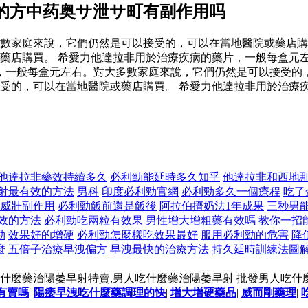
的方中药奥サ泄サ町有副作用吗
數家庭來說，它們仍然是可以接受的，可以在當地醫院或藥店購
藥店購買。 希愛力他達拉非用於治療疾病的藥片，一般每盒元
，一般每盒元左右。對大多數家庭來說，它們仍然是可以接受的，
受的，可以在當地醫院或藥店購買。 希愛力他達拉非用於治療
他達拉非藥效持續多久
必利勁能延時多久知乎
他達拉非和西地
射最有效的方法
男科
印度必利勁官網
必利勁多久一個療程
吃了
威壯副作用
必利勁飯前還是飯後
阿拉伯擠奶法1年成果
三秒男
效的方法
必利勁吃兩粒有效果
男性增大增粗藥有效嗎
教你一招
勁
效果好的增硬
必利勁怎麼樣吃效果最好
服用必利勁的危害
降
麼
五倍子治療早洩偏方
早洩最快的治療方法
持久延時訓練法圖
什麼藥治陽萎早射特賣,男人吃什麼藥治陽萎早射 批發男人吃什
有賣嗎
|
陽痿早洩吃什麼藥調理的快
|
增大增硬藥品
|
威而剛藥理
|