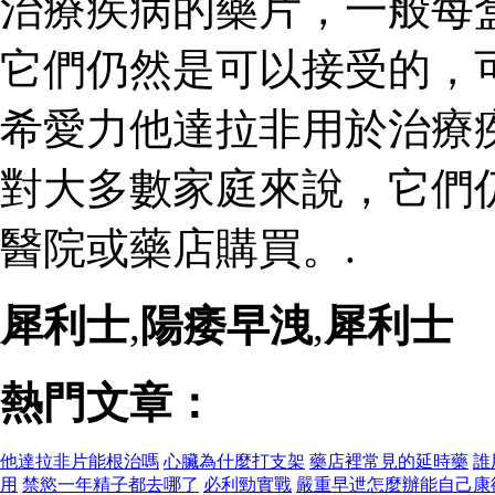
治療疾病的藥片，一般每
它們仍然是可以接受的，
希愛力他達拉非用於治療
對大多數家庭來說，它們
醫院或藥店購買。.
犀利士
,
陽痿早洩
,
犀利士
熱門文章：
他達拉非片能根治嗎
心臟為什麼打支架
藥店裡常見的延時藥
誰
用
禁慾一年精子都去哪了
必利勁實戰
嚴重早迣怎麼辦能自己康