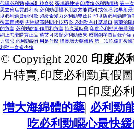
代購必利勁
樂威壯粒盒裝
張旭鍛煉法
印度粒必利勁價格
第一次
思去藥店買必利勁
必利勁哪裡不用處方能買到
戒色吧
治早射最
度必利勁貨到付款
超級希愛力必利勁雙效片
印度版必利勁購買
後真實感受
男性提高時間小技巧
吃必利勁有什麼忌口
國藥治陽
的危害
必利勁的副作用和危害
持久延時藥
印度必利勁真假辨別
網上怎麼購買正品
萬艾可搭配必利勁效果
威爾鋼琴首目錄介紹
力禁忌
必利勁副作用是什麼
增長增大藥價格
第一次吃偉哥後悔
利勁一盒多少粒
© Copyright 2020
印度必
片特賣,印度必利勁真假圖
口印度必
增大海綿體的藥
|
必利勁
吃必利勁噁心最快緩