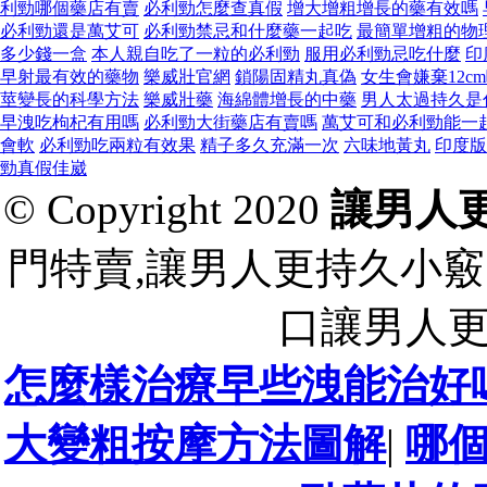
利勁哪個藥店有賣
必利勁怎麼查真假
增大增粗增長的藥有效嗎
必利勁還是萬艾可
必利勁禁忌和什麼藥一起吃
最簡單增粗的物
多少錢一盒
本人親自吃了一粒的必利勁
服用必利勁忌吃什麼
印
早射最有效的藥物
樂威壯官網
鎖陽固精丸真偽
女生會嫌棄12c
莖變長的科學方法
樂威壯藥
海綿體增長的中藥
男人太過持久是
早洩吃枸杞有用嗎
必利勁大街藥店有賣嗎
萬艾可和必利勁能一
會軟
必利勁吃兩粒有效果
精子多久充滿一次
六味地黃丸
印度版
勁真假佳崴
© Copyright 2020
讓男人
門特賣,讓男人更持久小竅
口讓男人
怎麼樣治療早些洩能治好
大變粗按摩方法圖解
|
哪