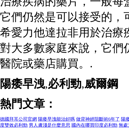
治療疾病的藥片，一般每
它們仍然是可以接受的，
希愛力他達拉非用於治療
對大多數家庭來說，它們
醫院或藥店購買。.
陽痿早洩
,
必利勁
,
威爾鋼
熱門文章：
德國拜耳公司官網
陽痿早洩能治好嗎
做背神經阻斷術6年了
陽
度雙效必利勁
男人膚淺是什麼意思
國內在哪買印度必利勁
無處