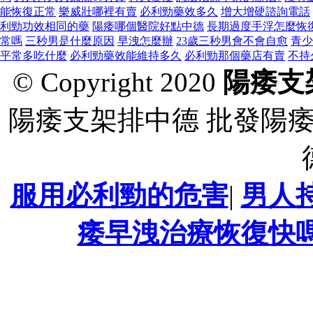
能恢復正常
樂威壯哪裡有賣
必利勁藥效多久
增大增硬諮詢電話
利勁功效相同的藥
陽痿哪個醫院好點中德
長期過度手浮怎麼恢
常嗎
三秒男是什麼原因
早洩怎麼辦
23歲三秒男會不會自愈
青少
平常多吃什麼
必利勁藥效能維持多久
必利勁那個藥店有賣
不持
© Copyright 2020
陽痿支
陽痿支架排中德 批發陽
服用必利勁的危害
|
男人
痿早洩治療恢復快