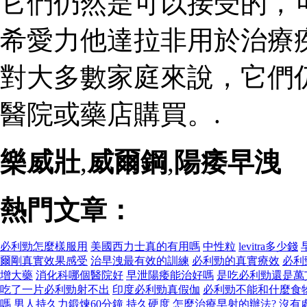
它們仍然是可以接受的，
希愛力他達拉非用於治療
對大多數家庭來說，它們
醫院或藥店購買。.
樂威壯
,
威爾鋼
,
陽痿早洩
熱門文章：
必利勁怎麼樣服用
美國西力士真的有用嗎
中性粒
levitra多少錢
爾剛真實效果感受
治早洩最有效的訓練
必利勁的真實療效
必利
增大藥
消化科哪個醫院好
早泄陽痿能治好嗎
是吃必利勁還是萬
吃了一片必利勁射不出
印度必利勁真假伽
必利勁不能和什麼食
嗎
男人持久力鍛煉60分鐘
持久硬度
怎麼治療早射的辦法?
沒有