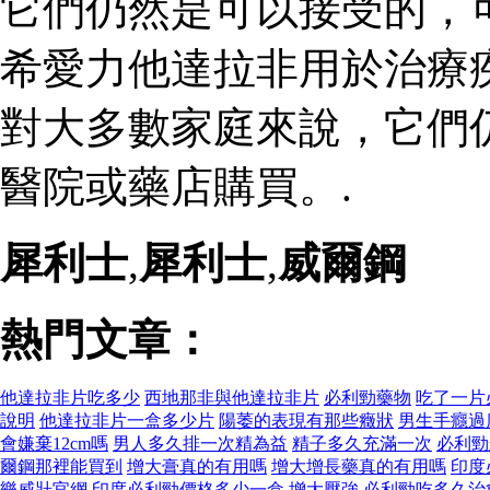
它們仍然是可以接受的，
希愛力他達拉非用於治療
對大多數家庭來說，它們
醫院或藥店購買。.
犀利士
,
犀利士
,
威爾鋼
熱門文章：
他達拉非片吃多少
西地那非與他達拉非片
必利勁藥物
吃了一片
說明
他達拉非片一盒多少片
陽萎的表現有那些癥狀
男生手癮過
會嫌棄12cm嗎
男人多久排一次精為益
精子多久充滿一次
必利勁
爾鋼那裡能買到
增大膏真的有用嗎
增大增長藥真的有用嗎
印度
樂威壯官網
印度必利勁價格多少一盒
增大壓強
必利勁吃多久治