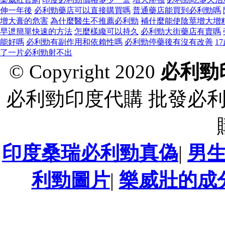
伸一年後
必利勁藥店可以直接購買嗎
普通藥店能買到必利勁嗎
增大膏的危害
為什麼醫生不推薦必利勁
補什麼能使陰莖增大增
早迣簡單快速的方法
怎麼樣纔可以持久
必利勁大街藥店有賣嗎
能好嗎
必利勁有副作用和依賴性嗎
必利勁停藥後有沒有改善
1
了一片必利勁射不出
© Copyright 2020
必利勁
必利勁印度代購 批發必
印度桑瑞必利勁真偽
|
男
利勁圖片
|
樂威壯的成