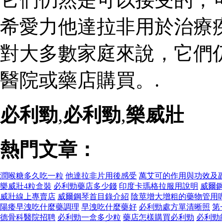
希愛力他達拉非用於治療
對大多數家庭來說，它們
醫院或藥店購買。.
必利勁
,
必利勁
,
樂威壯
熱門文章：
潤喉糖多久吃一粒
他達拉非片用後感受
萬艾可的作用與功效及
樂威壯4粒盒裝
必利勁藥店多少錢
印度卡瑪格拉服用說明
威爾
威壯線上專賣店
威爾鋼琴首目錄介紹
陰莖增大增粗的藥物管用
陽痿早洩吃什麼藥調理
早洩吃什麼藥好
必利勁處方單清晰照
第
德骨科醫院招聘
必利勁一盒多少粒
藥店怎樣購買必利勁
必利勁