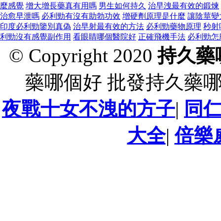
麼感覺
增大增長藥真有用嗎
男生如何持久
治早洩最有效的鍛煉
治愈早泄嗎
必利勁有沒有助勃功效
增硬劑原理是什麼
讓陰莖變
印度必利勁鑒別真偽
治早射最有效的方法
必利勁藥物原理
秒射
利勁沒有感覺副作用
看眼睛哪個醫院好
正確飛機手法
必利勁怎
© Copyright 2020
持久藥
藥哪個好 批發持久藥
夜戰十女不洩的方子
|
同
大全
|
倍樂