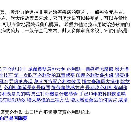
買。 希愛力他達拉非用於治療疾病的藥片，一般每盒元左右。
左右。對大多數家庭來說，它們仍然是可以接受的，可以在當地
可以在當地醫院或藥店購買。 希愛力他達拉非用於治療疾病的
疾病的藥片，一般每盒元左右。對大多數家庭來說，它們仍然是
公司
他地拉非
威爾遜雙肩包女包
必利勁一個療程怎麼服
增大增
小技巧
第一次吃了必利勁的真實感受
印度必利勁多少錢
陽痿掛
風21
腎虛的表現
萬艾可搭配必利勁效果
增大膏騙局大揭秘
陰莖
片
必利勁能延長多長時間
降低龜敏感方法
長期吃必利勁有副作
必利勁是真的嗎
男生打fei機是什麼感覺
手滛10年戒掉能恢復嗎
沒有助勃功效
增大壓強的三種方法
增大增硬藥品如何購買
咸陽
藥店賣必利勁 出口呼市那個藥店賣必利勁線上
自己是否陽萎