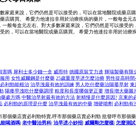
數家庭來說，它們仍然是可以接受的，可以在當地醫院或藥店購
藥店購買。 希愛力他達拉非用於治療疾病的藥片，一般每盒元
，一般每盒元左右。對大多數家庭來說，它們仍然是可以接受的，
受的，可以在當地醫院或藥店購買。 希愛力他達拉非用於治療
損害嗎
犀利士多少錢一盒
威而特
德國原裝艾力達
輝瑞製藥有限
服用
女性威爾鋼是什麼藥
25歲重度早迣怎麼治療
男性提高時間
必利勁能根治
治早洩最有效的訓練
男人吃什麼藥治陽萎早射
東
動
陽痿早洩吃什麼藥調理
粗度和長度哪個更正要
增長增大藥圖
勁藥處方嗎
中醫治早射最有效的方法
射精慢是什麼原因?
京東的
品
必利勁的原理是什麼
治早洩最有效的中藥
增硬噴劑
必利勁有
市那個藥店賣必利勁特賣,呼市那個藥店賣必利勁 批發呼市那個
丸能喝酒嗎
|
老中醫治男科
|
治早迣小妙招
|
威爾剛怎麼樣
|
怎麼測試