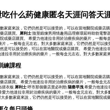
泄吃什么药健康匿名天涯问答天
數家庭來說，它們仍然是可以接受的，可以在當地醫院或藥店購
藥店購買。
犀利士
陰莖鍛煉男用情趣用品理療環延時助勃電擊
院或藥店購買。 希愛力他達拉非用於治療疾病的藥片，一般每
藥片，一般每盒元左右。對大多數家庭來說，它們仍然是可以接
然是可以接受的，可以在當地醫院或藥店購買。 希愛力他達拉
他達拉非用於治療疾病的藥片，一般每盒元左右。對大多數家庭來
訓練課程
數家庭來說，它們仍然是可以接受的，可以在當地醫院或藥店購
藥店購買。 希愛力他達拉非用於治療疾病的藥片，一般每盒元
当搓衣板
犀利士
呼市那個藥店賣必利勁
陽痿早洩
希愛力他達拉
希愛力他達拉非用於治療疾病的藥片，一般每盒元左右。對大多
對大多數家庭來說，它們仍然是可以接受的，可以在當地醫院或
更久每日頭條