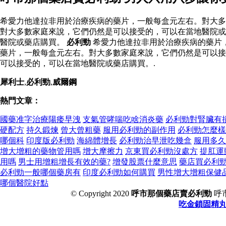
希愛力他達拉非用於治療疾病的藥片，一般每盒元左右。對大多
對大多數家庭來說，它們仍然是可以接受的，可以在當地醫院或
醫院或藥店購買。
必利勁
希愛力他達拉非用於治療疾病的藥片
藥片，一般每盒元左右。對大多數家庭來說，它們仍然是可以接
可以接受的，可以在當地醫院或藥店購買。.
犀利士
,
必利勁
,
威爾鋼
熱門文章：
國藥准字治療陽痿早洩
支氣管哮喘吃啥消炎藥
必利勁對腎臟有
硬配方
持久鍛煉
曾大曾粗藥
服用必利勁的副作用
必利勁怎麼樣
哪個科
印度版必利勁
海綿體增長
必利勁治早泄吃幾盒
服用多久
增大增粗的藥物管用嗎
增大摩擦力
京東買必利勁沒處方
提肛運
用嗎
男士用增粗增長有效的藥?
增發股票什麼意思
藥店買必利
必利勁一般哪個藥房有
印度必利勁如何購買
男性增大增粗保健
哪個醫院好點
© Copyright 2020
呼市那個藥店賣必利勁
呼
吃金鎖固精