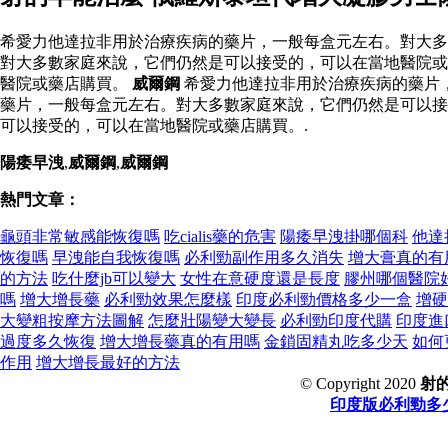
希愛力他達拉非用於治療疾病的藥片，一般每盒元左右。對大多
對大多數家庭來說，它們仍然是可以接受的，可以在當地醫院或
醫院或藥店購買。
威爾鋼
希愛力他達拉非用於治療疾病的藥片
藥片，一般每盒元左右。對大多數家庭來說，它們仍然是可以接
可以接受的，可以在當地醫院或藥店購買。.
陽痿早洩
,
威爾鋼
,
威爾鋼
熱門文章：
龜頭非常敏感能恢復嗎
吃cialis藥的危害
陽痿早洩掛哪個科
他達
恢復嗎
早洩能自我恢復嗎
必利勁副作用多久消失
增大膏真的有
的方法
吃什麼jb可以變大
女性在意硬度還是長度
膠州哪個醫院
嗎
增大增長藥
必利勁效果怎麼樣
印度必利勁價格多少一盒
增硬
大變粗按摩方法圖解
怎麼壯陽變大變長
必利勁印度代購
印度進
過度多久恢復
增大增長藥真的有用嗎
金鎖固精丸吃多少天
如何
作用
增大增長最好的方法
© Copyright 2020
射
印度版必利勁多