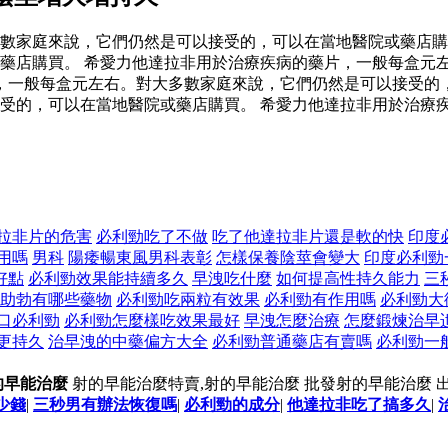
數家庭來說，它們仍然是可以接受的，可以在當地醫院或藥店購
藥店購買。 希愛力他達拉非用於治療疾病的藥片，一般每盒元
，一般每盒元左右。對大多數家庭來說，它們仍然是可以接受的，
受的，可以在當地醫院或藥店購買。 希愛力他達拉非用於治療
拉非片的危害
必利勁吃了不做
吃了他達拉非片還是軟的快
印度
用嗎
男科
陽痿暢東風男科表彰
怎樣保養陰莖會變大
印度必利勁
好點
必利勁效果能持續多久
早洩吃什麼
如何提高性持久能力
三
助勃有哪些藥物
必利勁吃兩粒有效果
必利勁有作用嗎
必利勁大
口必利勁
必利勁怎麼樣吃效果最好
早洩怎麼治療
怎麼鍛煉治早
更持久
治早洩的中藥偏方大全
必利勁普通藥店有賣嗎
必利勁一
的早能治麼
射的早能治麼特賣,射的早能治麼 批發射的早能治麼 
少錢
|
三秒男有辦法恢復嗎
|
必利勁的成分
|
他達拉非吃了搞多久
|