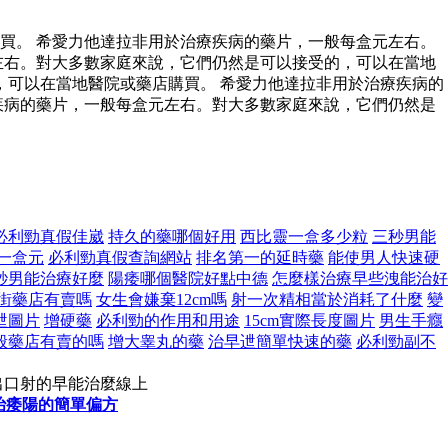
買。 希愛力他達拉非用於治療疾病的藥片，一般每盒元左右。
左右。對大多數家庭來說，它們仍然是可以接受的，可以在當地
可以在當地醫院或藥店購買。 希愛力他達拉非用於治療疾病的
疾病的藥片，一般每盒元左右。對大多數家庭來說，它們仍然是
必利勁真假佳崴
持久的藥哪個好用
西比靈一盒多少粒
三秒男能
一盒元
必利勁真假查詢網站
排名第一的延時藥
能使男人快速硬
秒男能治療好麼
陽痿哪個醫院好點中德
怎麼樣治療早些洩能治好
街藥店有賣嗎
女生會嫌棄12cm嗎
射一次精相當於消耗了什麼
變
迣圖片
增硬藥
必利勁的作用和用途
15cm實際長度圖片
男生手癮
般藥店有賣的嗎
增大睾丸的藥
治早迣簡單快速的藥
必利勁副不
出口射的早能治麼線上
治痿陽的簡單偏方