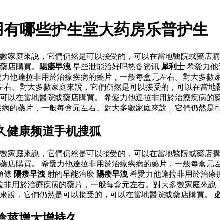
用有哪些护生堂大药房乐普护生
數家庭來說，它們仍然是可以接受的，可以在當地醫院或藥店購
藥店購買。
陽痿早洩
早些泄能治好吗热备资讯
犀利士
希愛力他
愛力他達拉非用於治療疾病的藥片，一般每盒元左右。對大多數
左右。對大多數家庭來說，它們仍然是可以接受的，可以在當地
可以在當地醫院或藥店購買。 希愛力他達拉非用於治療疾病的
疾病的藥片，一般每盒元左右。對大多數家庭來說，它們仍然是可
久健康频道手机搜狐
數家庭來說，它們仍然是可以接受的，可以在當地醫院或藥店購
藥店購買。 希愛力他達拉非用於治療疾病的藥片，一般每盒元
頭條
陽痿早洩
射的早能治麼
陽痿早洩
希愛力他達拉非用於治療
拉非用於治療疾病的藥片，一般每盒元左右。對大多數家庭來說，
庭來說，它們仍然是可以接受的，可以在當地醫院或藥店購買。
陰莖增大增持久