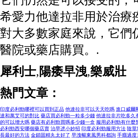
希愛力他達拉非用於治療
對大多數家庭來說，它們
醫院或藥店購買。.
犀利士
,
陽痿早洩
,
樂威壯
熱門文章：
印度必利勁哪裡可以買到正品
他達拉非可以天天吃嗎
進口威爾
達和萬艾可的對比
藥店買必利勁一粒多少錢
他達拉非片吃多久
的可以增大嗎
藥店有必利勁買嗎多少錢一盒
服用必利勁有什麼
必利勁西安哪個藥店賣
治早迣小妙招
印度必利勁服用方法
陰莖
長最好的方法
金鎖固精丸太好了
早洩暢東風男科都詢
手癮過度