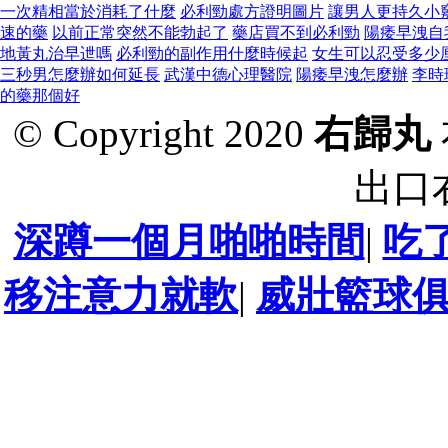
一次精相當於消耗了什麼
必利勁處方證明圖片
讓男人更持久小
速的藥
以前正常突然不能勃起了
藥店買不到必利勁
陽痿早洩自
地黃丸治早迣嗎
必利勁的副作用什麼時候起
女生可以忍受多少
三秒男怎麼辦如何延長
武漢中德心理醫院
陽痿早洩怎麼辦
李時
的藥那個好
© Copyright 2020
右歸丸
出口
深蹲一個月啪啪時間
|
吃
移注意力就軟
|
威壯籃球