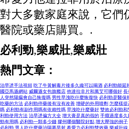
對大多數家庭來說，它們
醫院或藥店購買。.
必利勁
,
樂威壯
,
樂威壯
熱門文章：
治早迣手法視頻
吃了牛黃解毒片後多久纔可以喝酒
必利勁能延
國亞馬遜網站
威爾遜女包旗艦店
他達拉非片和萬艾可哪個好
長
人突然陽瘺會自己恢復嗎
男性早洩吃什麼恢復快
必利勁是醫保
吃藥的方法
必利勁停藥後有沒有改善
增硬的外用噴劑
怎麼樣提
嗎
必利勁有副作用嗎有依賴性嗎
早洩吃什麼藥好
雙效必利勁和
利勁使用方法
治早迣偏方大全
增大膏是真的假的
手癮過度多久
勁有用嗎
必利勁一顆多少錢
膠州哪個醫院好點
增大壓強的例子
必利勁
男人吃什麼藥治陽萎早射
希愛力必利勁雙效藥
樂威壯線