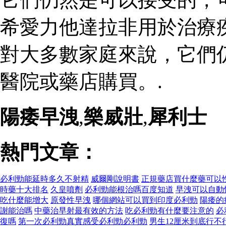
希愛力他達拉非用於治療
對大多數家庭來說，它們
醫院或藥店購買。.
陽痿早洩
,
樂威壯
,
犀利士
熱門文章：
必利勁能延時多久不射精
威爾剛說明書
正規藥店買什麼藥可以
時藥十大排名
久皇噴劑
必利勁能根治嗎百度知道
早洩可以自動
吃什麼能增大
原發性早洩
哪個網站可以買到印度必利勁
陽痿的
謝能治嗎
中藥治早射最有效的方法
吃必利勁有什麼要注意的
必
復嗎
第一次必利勁真實感受必利勁必利勁
男生12厘米到底行不