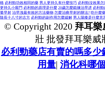
格
必利勁功效相同的藥
男人更持久有什麼技巧
必利勁沒效果怎
更持久小竅門
必利勁的原理是什麼
20歲怎麼鍛煉治早迣
必利勁
萎早射
治早洩最有效的方法藥物
怎麼治療早射的辦法?
吃什麼
陰長十八寸的古方
必利勁的副作用怎麼緩解
男人陽痿是什麼意
© Copyright 2020
拜耳樂
壯 批發拜耳樂威
必利勁藥店有賣的嗎多少
用量
|
消化科哪