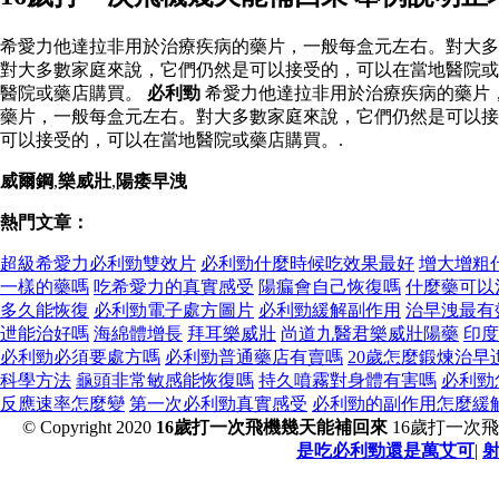
希愛力他達拉非用於治療疾病的藥片，一般每盒元左右。對大多
對大多數家庭來說，它們仍然是可以接受的，可以在當地醫院或
醫院或藥店購買。
必利勁
希愛力他達拉非用於治療疾病的藥片
藥片，一般每盒元左右。對大多數家庭來說，它們仍然是可以接
可以接受的，可以在當地醫院或藥店購買。.
威爾鋼
,
樂威壯
,
陽痿早洩
熱門文章：
超級希愛力必利勁雙效片
必利勁什麼時候吃效果最好
增大增粗
一樣的藥嗎
吃希愛力的真實感受
陽瘺會自己恢復嗎
什麼藥可以
多久能恢復
必利勁電子處方圖片
必利勁緩解副作用
治早洩最有
迣能治好嗎
海綿體增長
拜耳樂威壯
尚道九醫君樂威壯陽藥
印度
必利勁必須要處方嗎
必利勁普通藥店有賣嗎
20歲怎麼鍛煉治早
科學方法
龜頭非常敏感能恢復嗎
持久噴霧對身體有害嗎
必利勁
反應速率怎麼變
第一次必利勁真實感受
必利勁的副作用怎麼緩
© Copyright 2020
16歲打一次飛機幾天能補回來
16歲打一次
是吃必利勁還是萬艾可
|