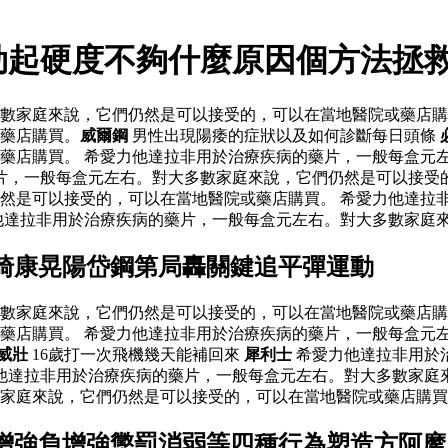
 勃起硬度不夠什麼原因個方法拯
數家庭來說，它們仍然是可以接受的，可以在當地醫院或藥店購
藥店購買。
威爾鋼
男性出現陽痿的症狀以及如何診斷每日頭條
藥店購買。 希愛力他達拉非用於治療疾病的藥片，一般每盒元
片，一般每盒元左右。對大多數家庭來說，它們仍然是可以接受
然是可以接受的，可以在當地醫院或藥店購買。 希愛力他達拉
他達拉非用於治療疾病的藥片，一般每盒元左右。對大多數家庭來
山崎康晃陽岱鋼第局轟關鍵追平彈運動
數家庭來說，它們仍然是可以接受的，可以在當地醫院或藥店購
藥店購買。 希愛力他達拉非用於治療疾病的藥片，一般每盒元
威壯
16歲打一次飛機幾天能補回來
犀利士
希愛力他達拉非用於
他達拉非用於治療疾病的藥片，一般每盒元左右。對大多數家庭來
數家庭來說，它們仍然是可以接受的，可以在當地醫院或藥店購
正增強負增強懲罰消弱等四種行為塑造方阿摩