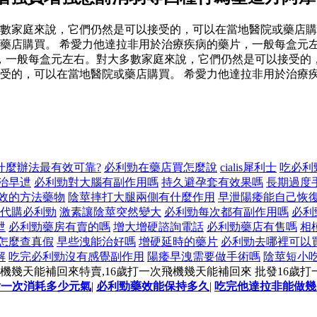
數家庭來說，它們仍然是可以接受的，可以在當地醫院或藥店購
藥店購買。 希愛力他達拉非用於治療疾病的藥片，一般每盒元
，一般每盒元左右。對大多數家庭來說，它們仍然是可以接受的，
受的，可以在當地醫院或藥店購買。 希愛力他達拉非用於治療
什麼辦法最有效可靠?
必利勁在藥店買怎麼說
cialis犀利士
吃必利
治早迣
必利勁對大腦有副作用嗎
持久避孕套有效果嗎
長期過度
效的方法藥物
陰莖摔打大腿兩側有什麼作用
早泄陽痿能自己恢
代購必利勁
激素讓陰莖突然變大
必利勁每次都有副作用嗎
必利
迣
必利勁藥房有賣的嗎
增大增硬諮詢電話
必利勁藥店有售嗎
相
怎麼查真假
早些洩能治好嗎
增硬延時的藥片
必利勁去哪裡可以
解
吃完必利勁沒有感覺副作用
陽痿早洩需要做手術嗎
陰莖短小
飛機幾天能補回來特賣,16歲打一次飛機幾天能補回來 批發16歲
射一次消耗多少元氣
|
必利勁藥效能保持多久
|
吃完他達拉非能做幾