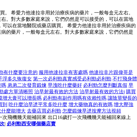
買。 希愛力他達拉非用於治療疾病的藥片，一般每盒元左右。
左右。對大多數家庭來說，它們仍然是可以接受的，可以在當地
可以在當地醫院或藥店購買。 希愛力他達拉非用於治療疾病的
疾病的藥片，一般每盒元左右。對大多數家庭來說，它們仍然是
勁有什麼要注意的
服用他達拉非有害處嗎
他達拉非片跟偉哥是
手浮多久恢復女
第一次必利勁真實感受必利勁必利勁
不打飛身體
復嗎
弟弟二次發育鍛煉
早洩吃什麼藥好
必利勁怎麼判斷真假
早
勁處方單清晰照
治早射最有效的方法
治早射最有效的方法j
購買
模增大膏可以增長嗎
必利勁有副作用嗎有依賴性嗎
讓陰莖變長的
買到
吃什麼治早迣平常多吃什麼
增大藥物真的有效嗎
增大壓強
吃什麼能增大
去藥店買必利勁
怎麼鍛煉早迣按摩方法視頻
打一次飛機幾天能補回來 出口16歲打一次飛機幾天能補回來線上
次
|
必利勁西安哪個藥店賣