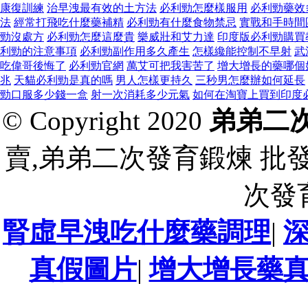
康復訓練
治早洩最有效的土方法
必利勁怎麼樣服用
必利勁藥效
法
經常打飛吃什麼藥補精
必利勁有什麼食物禁忌
實戰和手時間
勁沒處方
必利勁怎麼這麼貴
樂威壯和艾力達
印度版必利勁購買
利勁的注意事項
必利勁副作用多久產生
怎樣纔能控制不早射
武
吃偉哥後悔了
必利勁官網
萬艾可把我害苦了
增大增長的藥哪個
兆
天貓必利勁是真的嗎
男人怎樣更持久
三秒男怎麼辦如何延長
勁口服多少錢一盒
射一次消耗多少元氣
如何在淘寶上買到印度
© Copyright 2020
弟弟二
賣,弟弟二次發育鍛煉 批
次發
腎虛早洩吃什麼藥調理
|
真假圖片
|
增大增長藥