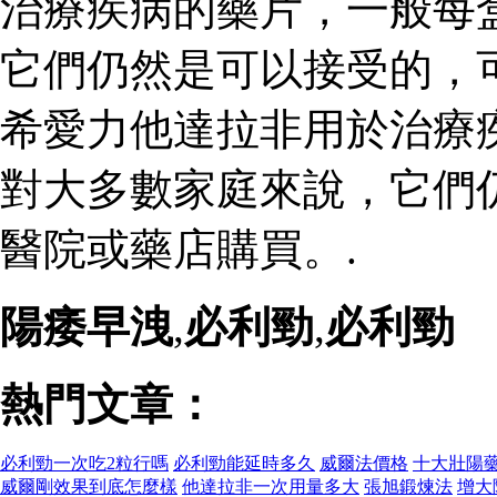
治療疾病的藥片，一般每
它們仍然是可以接受的，
希愛力他達拉非用於治療
對大多數家庭來說，它們
醫院或藥店購買。.
陽痿早洩
,
必利勁
,
必利勁
熱門文章：
必利勁一次吃2粒行嗎
必利勁能延時多久
威爾法價格
十大壯陽
威爾剛效果到底怎麼樣
他達拉非一次用量多大
張旭鍛煉法
增大